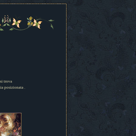
si trova
ia posizionata .