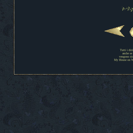
Tutti i dir
anche se 
vengono rico
My House on Web