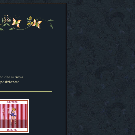
no che si trova
 posizionato .