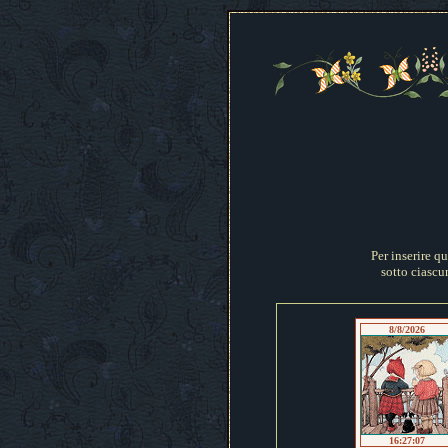
Per inserire q
sotto ciascun