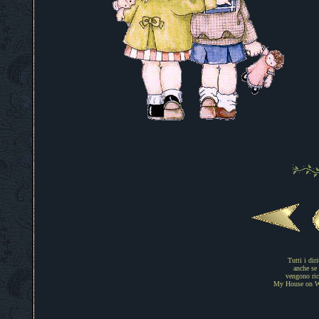
Tutti i dir
anche se 
vengono rico
My House on Web