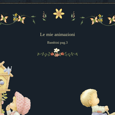
Le mie animazioni
Bambini
pag.3