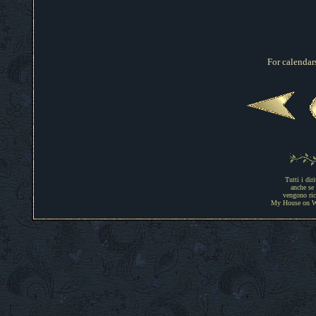
For calendars
Tutti i dir
anche se 
vengono rico
My House on Web